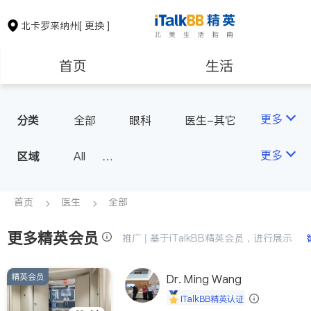
北卡罗来纳州
[ 更换 ]
首页
生活
医生
律师
更多
分类
全部
眼科
医生-其它
房地产租售
建筑装修
更多
区域
All
North Carolina - Raleigh
教育
养老
首页
医生
全部
更多精英会员
非盈利组织
推广 | 基于iTalkBB精英会员，进行展示
精英会员
Dr. Ming Wang
iTalkBB精英认证