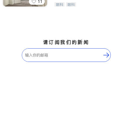
11
Wang Vision Institute has more tha
眼科
眼科
n 30 years experience in
请订阅我们的新闻