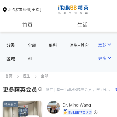
北卡罗来纳州
[ 更换 ]
首页
生活
医生
律师
更多
分类
全部
眼科
医生-其它
房地产租售
建筑装修
更多
区域
All
North Carolina - Raleigh
教育
养老
首页
医生
全部
更多精英会员
非盈利组织
推广 | 基于iTalkBB精英会员，进行展示
精英会员
Dr. Ming Wang
iTalkBB精英认证