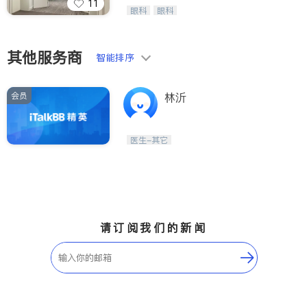
11
Wang Vision Institute has more tha
眼科
眼科
n 30 years experience in
其他服务商
智能排序
会员
林沂
医生-其它
请订阅我们的新闻