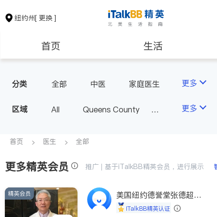
纽约州
[ 更换 ]
首页
生活
医生
律师
更多
分类
全部
中医
家庭医生
心理医生
医美
牙科
保险理财
房地产租售
更多
区域
All
Queens County
眼科
妇科
儿科
Kings County
New York
耳鼻喉科
精神科
银行贷款
会计师
Long Island
Bronx County
首页
医生
全部
心脏科
足科
神经科
Staten Island
肠胃肝脏科
外科
更多精英会员
建筑装修
教育
推广 | 基于iTalkBB精英会员，进行展示
Buffalo & Syracuse
皮肤科
麻醉科
Westchester County & Orange
泌尿科
风湿病
精英会员
养老
美国纽约德誉堂张德超医
非盈利组织
County
生
不孕不育
呼吸科
iTalkBB精英认证
Albany