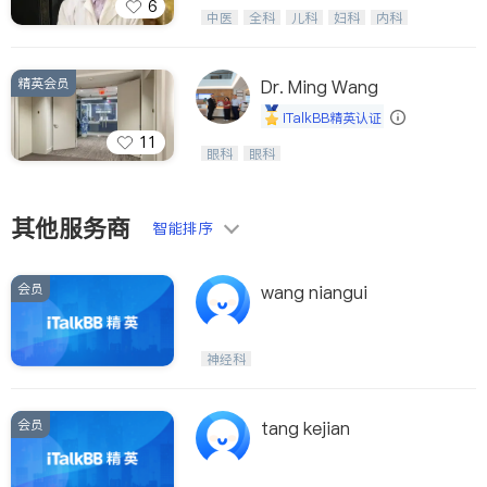
6
医生-其它
纽约德誉堂张德超等医生，中医针灸名
内分泌科
中医
全科
儿科
妇科
内科
家，用多种家传方药擅治疑难杂症及癌
外科
肾脏科
心脏科
耳鼻喉科
骨科
症的传奇。
眼科
肺科
肠胃肝脏科
皮肤科
精英会员
泌尿科
风湿病
不孕不育
Dr. Ming Wang
脊椎神经科
呼吸科
针灸
骨科
iTalkBB精英认证
内分泌科
11
Wang Vision Institute has more tha
眼科
眼科
n 30 years experience in
其他服务商
智能排序
会员
wang niangui
神经科
会员
tang kejian