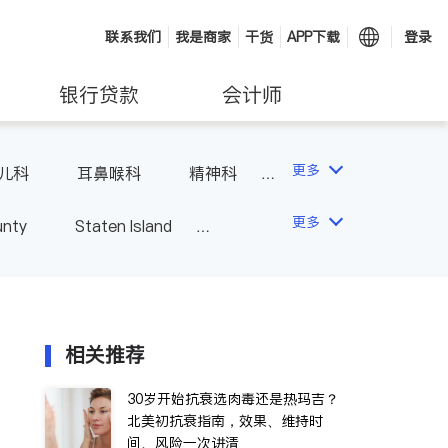
联系我们
我是商家
干货
APP下载
登录
银行贷款
会计师
更多
儿科
耳鼻喉科
精神科
科
风湿病
不孕不育
更多
unty
Staten Island
相关推荐
30岁开始抗衰选肉毒还是热玛吉？
北美初抗衰指南，效果、维持时
间、风险一次讲清