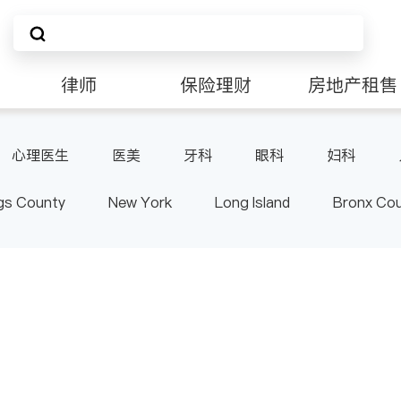
律师
保险理财
房地产租售
非盈利组织
心理医生
医美
牙科
眼科
妇科
肠胃肝脏科
外科
皮肤科
麻醉科
泌尿
gs County
New York
Long Island
Bronx Co
泌科
骨科
ster County & Orange County
Albany