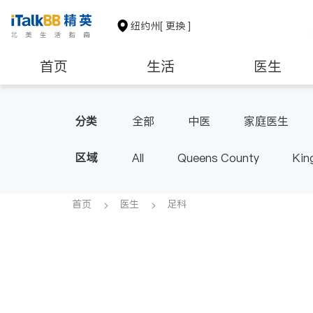
纽约州
[ 更换 ]
首页
生活
医生
建筑装修
教育
养老
分类
全部
中医
家庭医生
心脏科
足科
神经科
区域
All
Queens County
Kin
呼吸科
医生-其它
内分
Buffalo & Syracuse
Westche
首页
医生
足科