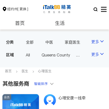
纽约州
[ 更换 ]
首页
生活
医生
律师
更多
分类
全部
中医
家庭医生
心理医生
医美
牙科
保险理财
房地产租售
更多
区域
All
Queens County
眼科
妇科
儿科
Kings County
New York
耳鼻喉科
精神科
银行贷款
会计师
Long Island
Bronx County
首页
医生
心理医生
心脏科
足科
神经科
Staten Island
肠胃肝脏科
外科
其他服务商
建筑装修
教育
智能排序
Buffalo & Syracuse
皮肤科
麻醉科
Westchester County & Orange
泌尿科
风湿病
会员
养老
非盈利组织
心理安康一线牵
County
不孕不育
呼吸科
Albany