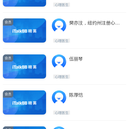
医生-其它
内分泌科
心理医生
骨科
会员
樊亦汶，纽约州注册心理
咨询师
心理医生
会员
伍丽琴
心理医生
会员
陈厚恺
心理医生