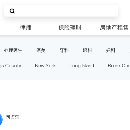
律师
保险理财
房地产租售
非盈利组织
心理医生
医美
牙科
眼科
妇科
肠胃肝脏科
外科
皮肤科
麻醉科
泌尿
gs County
New York
Long Island
Bronx Co
泌科
骨科
ster County & Orange County
Albany
周占东