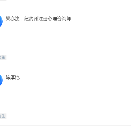
樊亦汶，纽约州注册心理咨询师
医生
陈厚恺
医生