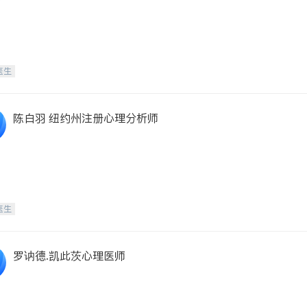
医生
陈白羽 纽约州注册心理分析师
医生
罗讷德.凯此茨心理医师