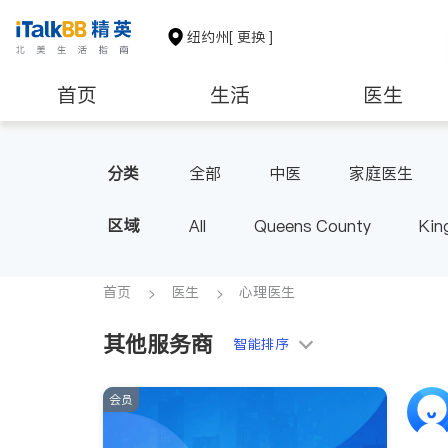
纽约州
[ 更换 ]
首页
生活
医生
建筑装修
教育
养老
分类
全部
中医
家庭医生
心脏科
足科
神经科
区域
All
Queens County
Kin
呼吸科
医生-其它
内分
Buffalo & Syracuse
Westche
首页
医生
心理医生
其他服务商
智能排序
会员