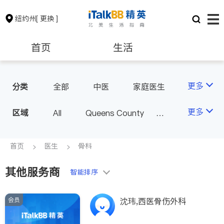
纽约州
[ 更换 ]
首页
生活
医生
律师
更多
分类
全部
中医
家庭医生
心理医生
医美
牙科
保险理财
房地产租售
更多
区域
All
Queens County
眼科
妇科
儿科
Kings County
New York
耳鼻喉科
精神科
银行贷款
会计师
Long Island
Bronx County
首页
医生
骨科
心脏科
足科
神经科
Staten Island
肠胃肝脏科
外科
其他服务商
建筑装修
教育
智能排序
Buffalo & Syracuse
皮肤科
麻醉科
Westchester County & Orange
泌尿科
风湿病
会员
养老
非盈利组织
沈玮,西医骨伤外科
County
不孕不育
呼吸科
Albany