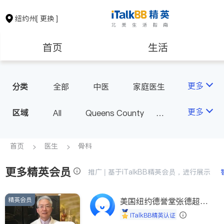
纽约州
[ 更换 ]
首页
生活
医生
律师
更多
分类
全部
中医
家庭医生
心理医生
医美
牙科
保险理财
房地产租售
更多
区域
All
Queens County
眼科
妇科
儿科
Kings County
New York
耳鼻喉科
精神科
银行贷款
会计师
Long Island
Bronx County
首页
医生
骨科
心脏科
足科
神经科
Staten Island
肠胃肝脏科
外科
更多精英会员
建筑装修
教育
推广 | 基于iTalkBB精英会员，进行展示
Buffalo & Syracuse
皮肤科
麻醉科
Westchester County & Orange
泌尿科
风湿病
精英会员
养老
美国纽约德誉堂张德超医
非盈利组织
County
生
不孕不育
呼吸科
iTalkBB精英认证
Albany