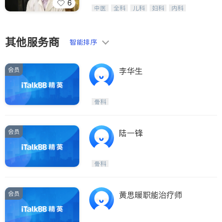
6
医生-其它
纽约德誉堂张德超等医生，中医针灸名
内分泌科
中医
全科
儿科
妇科
内科
家，用多种家传方药擅治疑难杂症及癌
外科
肾脏科
心脏科
耳鼻喉科
骨科
症的传奇。
眼科
肺科
肠胃肝脏科
皮肤科
泌尿科
风湿病
不孕不育
其他服务商
智能排序
脊椎神经科
呼吸科
针灸
骨科
内分泌科
会员
李华生
骨科
会员
陆一锋
骨科
会员
黄思暖职能治疗师