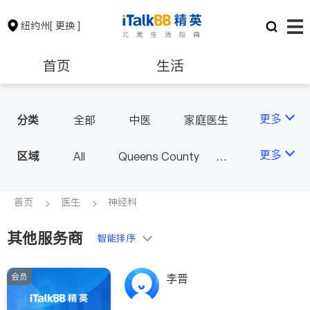
纽约州
[ 更换 ]
首页
生活
医生
律师
更多
分类
全部
中医
家庭医生
心理医生
医美
牙科
保险理财
房地产租售
更多
区域
All
Queens County
眼科
妇科
儿科
Kings County
New York
耳鼻喉科
精神科
银行贷款
会计师
Long Island
Bronx County
首页
医生
神经科
心脏科
足科
神经科
Staten Island
肠胃肝脏科
外科
其他服务商
建筑装修
教育
智能排序
Buffalo & Syracuse
皮肤科
麻醉科
Westchester County & Orange
泌尿科
风湿病
会员
养老
非盈利组织
李晋
County
不孕不育
呼吸科
Albany