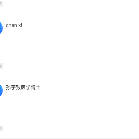
科
chen xi
科
孙宇致医学博士
科