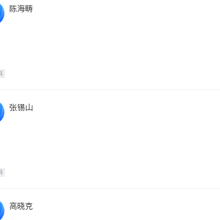
陈海畴
科
张锡山
科
高晓克