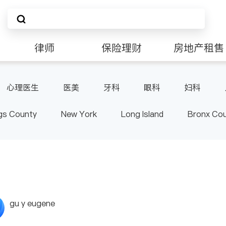
律师
保险理财
房地产租售
非盈利组织
心理医生
医美
牙科
眼科
妇科
肠胃肝脏科
外科
皮肤科
麻醉科
泌尿
gs County
New York
Long Island
Bronx Co
泌科
骨科
ster County & Orange County
Albany
gu y eugene