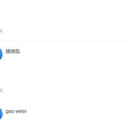
科
姚继凯
科
gao weiyi