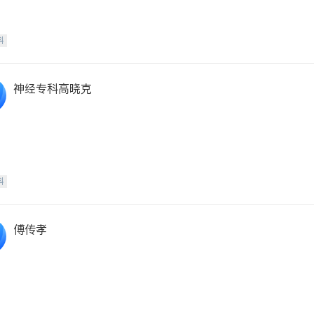
科
神经专科高晓克
科
傅传孝