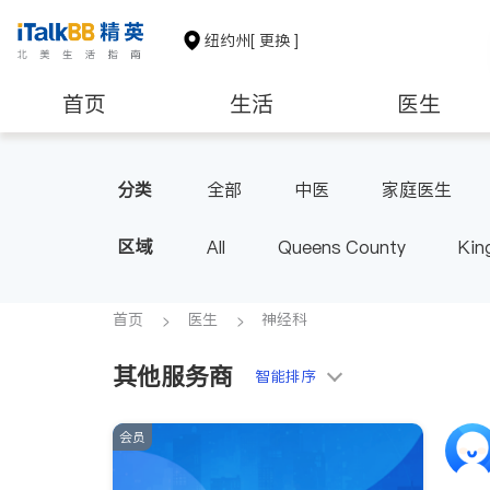
纽约州
[ 更换 ]
首页
生活
医生
建筑装修
教育
养老
分类
全部
中医
家庭医生
心脏科
足科
神经科
区域
All
Queens County
Kin
呼吸科
医生-其它
内分
Buffalo & Syracuse
Westche
首页
医生
神经科
其他服务商
智能排序
会员