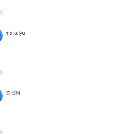
科
ma kaiyu
科
陈张栩
科