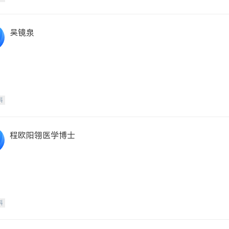
吴镜泉
科
程欧阳翎医学博士
科