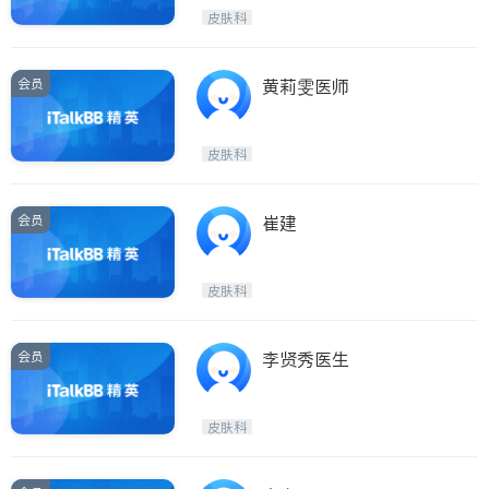
医生-其它
内分泌科
皮肤科
骨科
会员
黄莉雯医师
皮肤科
会员
崔建
皮肤科
会员
李贤秀医生
皮肤科