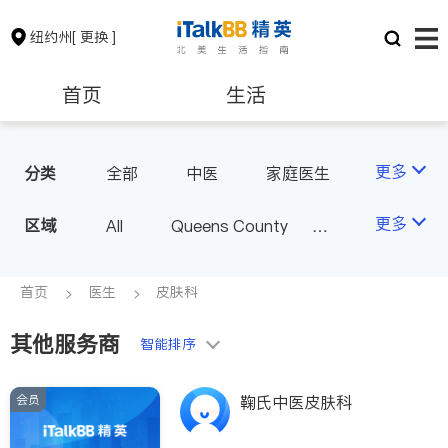
纽约州
[ 更换 ]
首页
生活
医生
律师
更多
分类
全部
中医
家庭医生
心理医生
医美
牙科
保险理财
房地产租售
更多
区域
All
Queens County
眼科
妇科
儿科
Kings County
New York
耳鼻喉科
精神科
银行贷款
会计师
Long Island
Bronx County
首页
医生
皮肤科
心脏科
足科
神经科
Staten Island
肠胃肝脏科
外科
其他服务商
建筑装修
教育
智能排序
Buffalo & Syracuse
皮肤科
麻醉科
Westchester County & Orange
泌尿科
风湿病
会员
养老
非盈利组织
鞠氏中医皮肤科
County
不孕不育
呼吸科
Albany