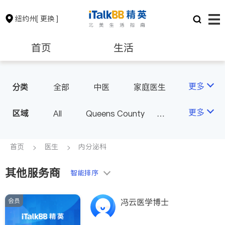
纽约州
[ 更换 ]
首页
生活
医生
律师
更多
分类
全部
中医
家庭医生
心理医生
医美
牙科
保险理财
房地产租售
更多
区域
All
Queens County
眼科
妇科
儿科
Kings County
New York
耳鼻喉科
精神科
银行贷款
会计师
Long Island
Bronx County
首页
医生
内分泌科
心脏科
足科
神经科
Staten Island
肠胃肝脏科
外科
其他服务商
建筑装修
教育
智能排序
Buffalo & Syracuse
皮肤科
麻醉科
Westchester County & Orange
泌尿科
风湿病
会员
养老
非盈利组织
冯云医学博士
County
不孕不育
呼吸科
Albany