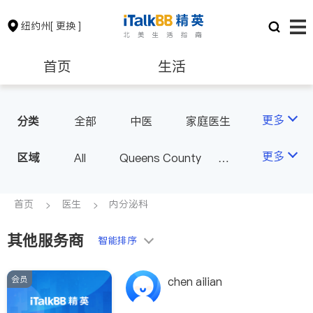
纽约州
[ 更换 ]
首页
生活
医生
律师
更多
分类
全部
中医
家庭医生
心理医生
医美
牙科
保险理财
房地产租售
更多
区域
All
Queens County
眼科
妇科
儿科
Kings County
New York
耳鼻喉科
精神科
银行贷款
会计师
Long Island
Bronx County
首页
医生
内分泌科
心脏科
足科
神经科
Staten Island
肠胃肝脏科
外科
其他服务商
建筑装修
教育
智能排序
Buffalo & Syracuse
皮肤科
麻醉科
Westchester County & Orange
泌尿科
风湿病
会员
养老
非盈利组织
chen ailian
County
不孕不育
呼吸科
Albany