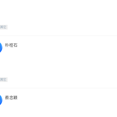
-其它
朴桂石
-其它
蔡忠颖