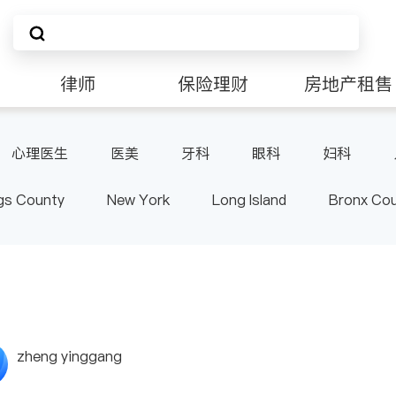
律师
保险理财
房地产租售
非盈利组织
心理医生
医美
牙科
眼科
妇科
肠胃肝脏科
外科
皮肤科
麻醉科
泌尿
gs County
New York
Long Island
Bronx Co
泌科
骨科
ster County & Orange County
Albany
zheng yinggang