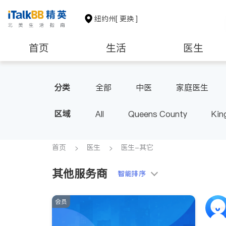
纽约州
[ 更换 ]
首页
生活
医生
建筑装修
教育
养老
分类
全部
中医
家庭医生
心脏科
足科
神经科
区域
All
Queens County
Kin
呼吸科
医生-其它
内分
Buffalo & Syracuse
Westche
首页
医生
医生-其它
其他服务商
智能排序
会员