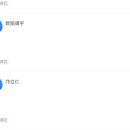
-其它
欧阳靖宇
-其它
邝立仁
-其它