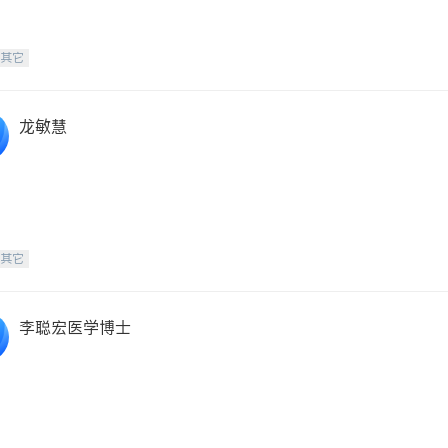
-其它
龙敏慧
-其它
李聪宏医学博士