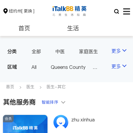
纽约州
[ 更换 ]
首页
生活
医生
律师
更多
分类
全部
中医
家庭医生
心理医生
医美
牙科
保险理财
房地产租售
更多
区域
All
Queens County
眼科
妇科
儿科
Kings County
New York
耳鼻喉科
精神科
银行贷款
会计师
Long Island
Bronx County
首页
医生
医生-其它
心脏科
足科
神经科
Staten Island
肠胃肝脏科
外科
其他服务商
建筑装修
教育
智能排序
Buffalo & Syracuse
皮肤科
麻醉科
Westchester County & Orange
泌尿科
风湿病
会员
养老
非盈利组织
zhu xinhua
County
不孕不育
呼吸科
Albany