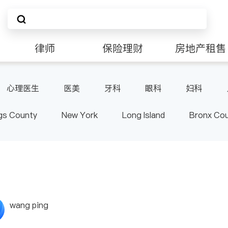
律师
保险理财
房地产租售
非盈利组织
心理医生
医美
牙科
眼科
妇科
肠胃肝脏科
外科
皮肤科
麻醉科
泌尿
gs County
New York
Long Island
Bronx Co
泌科
骨科
ster County & Orange County
Albany
wang ping