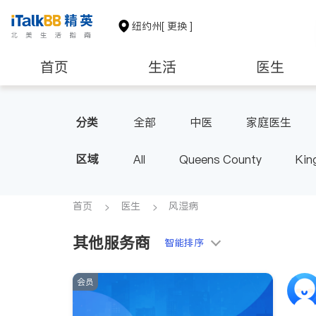
纽约州
[ 更换 ]
首页
生活
医生
建筑装修
教育
养老
分类
全部
中医
家庭医生
心脏科
足科
神经科
区域
All
Queens County
Kin
呼吸科
医生-其它
内分
Buffalo & Syracuse
Westche
首页
医生
风湿病
其他服务商
智能排序
会员