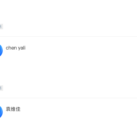
病
chen yali
病
袁维佳