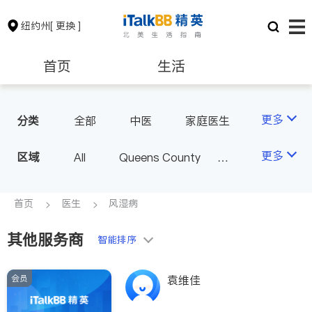
纽约州
[ 更换 ]
首页
生活
医生
律师
更多
分类
全部
中医
家庭医生
心理医生
医美
牙科
保险理财
房地产租售
更多
区域
All
Queens County
眼科
妇科
儿科
Kings County
New York
耳鼻喉科
精神科
银行贷款
会计师
Long Island
Bronx County
首页
医生
风湿病
心脏科
足科
神经科
Staten Island
肠胃肝脏科
外科
其他服务商
建筑装修
教育
智能排序
Buffalo & Syracuse
皮肤科
麻醉科
Westchester County & Orange
泌尿科
风湿病
会员
养老
非盈利组织
袁维佳
County
不孕不育
呼吸科
Albany