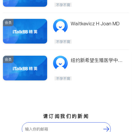
医生-其它
内分泌科
不孕不育
骨科
会员
Waitkevicz H Joan MD
不孕不育
会员
纽约新希望生殖医学中
心-张进医生，刘子韬医
生，黄颂圣医生
不孕不育
请订阅我们的新闻