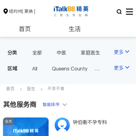
纽约州
[ 更换 ]
首页
生活
医生
律师
更多
分类
全部
中医
家庭医生
心理医生
医美
牙科
保险理财
房地产租售
更多
区域
All
Queens County
眼科
妇科
儿科
Kings County
New York
耳鼻喉科
精神科
银行贷款
会计师
Long Island
Bronx County
首页
医生
不孕不育
心脏科
足科
神经科
Staten Island
肠胃肝脏科
外科
其他服务商
建筑装修
教育
智能排序
Buffalo & Syracuse
皮肤科
麻醉科
Westchester County & Orange
泌尿科
风湿病
会员
养老
非盈利组织
钟伯衡不孕专科
County
不孕不育
呼吸科
Albany