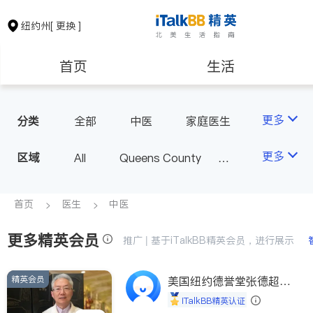
纽约州
[ 更换 ]
首页
生活
医生
律师
更多
分类
全部
中医
家庭医生
心理医生
医美
牙科
保险理财
房地产租售
更多
区域
All
Queens County
眼科
妇科
儿科
Kings County
New York
耳鼻喉科
精神科
银行贷款
会计师
Long Island
Bronx County
首页
医生
中医
心脏科
足科
神经科
Staten Island
肠胃肝脏科
外科
更多精英会员
建筑装修
教育
推广 | 基于iTalkBB精英会员，进行展示
Buffalo & Syracuse
皮肤科
麻醉科
Westchester County & Orange
泌尿科
风湿病
精英会员
养老
美国纽约德誉堂张德超医
非盈利组织
County
生
不孕不育
呼吸科
iTalkBB精英认证
Albany