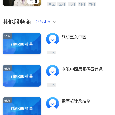
6
医生-其它
纽约德誉堂张德超等医生，中医针灸名
内分泌科
中医
全科
儿科
妇科
内科
家，用多种家传方药擅治疑难杂症及癌
外科
肾脏科
心脏科
耳鼻喉科
骨科
症的传奇。
眼科
肺科
肠胃肝脏科
皮肤科
泌尿科
风湿病
不孕不育
其他服务商
智能排序
脊椎神经科
呼吸科
针灸
骨科
内分泌科
会员
施明玉女中医
中医
会员
永发中西康复痛症针灸理
疗中心(布碌仑诊所)（永
发中西康复痛症针灸理疗
中医
中心 LONG LIFE PAIN)
会员
梁宇超针灸推拿