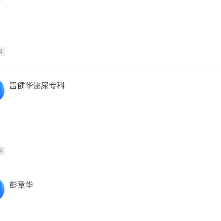
科
雷健华泌尿专科
科
彭章华