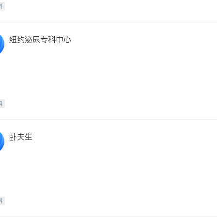
科
纽约泌尿专科中心
科
卧夫生
科