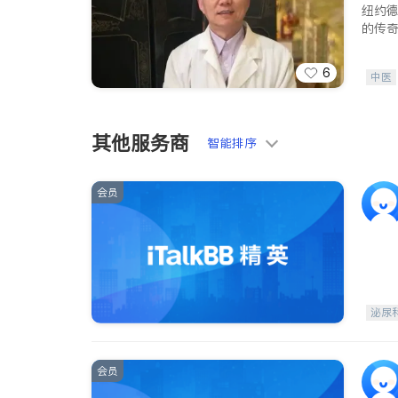
纽约
的传
6
中医
肠胃
骨科
其他服务商
智能排序
会员
泌尿
会员