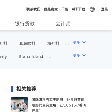
联系我们
我是商家
干货
APP下载
登录
银行贷款
会计师
更多
儿科
耳鼻喉科
精神科
科
风湿病
不孕不育
更多
unty
Staten Island
相关推荐
国际眼科专家王明旭：他是好莱坞
电影的真实主角，让5万5千人“看清
世界”