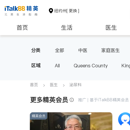
纽约州
[ 更换 ]
首页
生活
医生
建筑装修
教育
养老
分类
全部
中医
家庭医生
心脏科
足科
神经科
区域
All
Queens County
Kin
呼吸科
医生-其它
内分
Buffalo & Syracuse
Westche
首页
医生
泌尿科
更多精英会员
推广 | 基于iTalkBB精英
精英会员