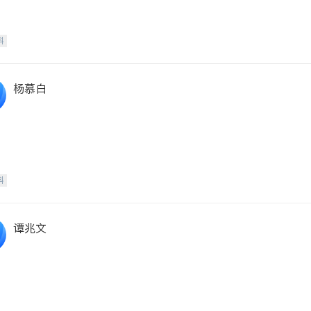
科
杨慕白
科
谭兆文