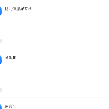
杨北恒泌尿专科
科
顾永鹏
科
陈逸仙