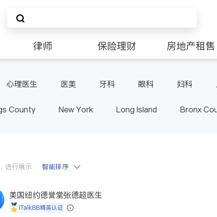
律师
保险理财
房地产租售
非盈利组织
心理医生
医美
牙科
眼科
妇科
肠胃肝脏科
外科
皮肤科
麻醉科
泌尿
gs County
New York
Long Island
Bronx Co
泌科
骨科
ster County & Orange County
Albany
会员，进行展示
智能排序
美国纽约德誉堂张德超医生
iTalkBB精英认证