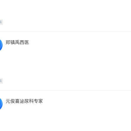
科
郑镇禹西医
科
元俊喜泌尿科专家