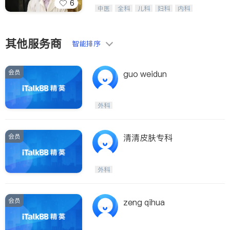
6
医生-其它
纽约德誉堂张德超等医生，中医针灸名
内分泌科
中医
全科
儿科
妇科
内科
家，用多种家传方药擅治疑难杂症及癌
外科
肾脏科
心脏科
耳鼻喉科
骨科
症的传奇。
眼科
肺科
肠胃肝脏科
皮肤科
泌尿科
风湿病
不孕不育
其他服务商
智能排序
脊椎神经科
呼吸科
针灸
骨科
内分泌科
会员
guo weidun
外科
会员
清清皮肤专科
外科
会员
zeng qihua