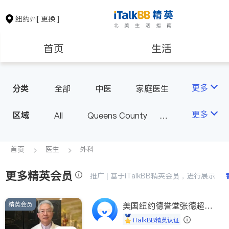
纽约州
[ 更换 ]
首页
生活
医生
律师
更多
分类
全部
中医
家庭医生
心理医生
医美
牙科
保险理财
房地产租售
更多
区域
All
Queens County
眼科
妇科
儿科
Kings County
New York
耳鼻喉科
精神科
银行贷款
会计师
Long Island
Bronx County
首页
医生
外科
心脏科
足科
神经科
Staten Island
肠胃肝脏科
外科
更多精英会员
建筑装修
教育
推广 | 基于iTalkBB精英会员，进行展示
Buffalo & Syracuse
皮肤科
麻醉科
Westchester County & Orange
泌尿科
风湿病
精英会员
养老
美国纽约德誉堂张德超医
非盈利组织
County
生
不孕不育
呼吸科
iTalkBB精英认证
Albany