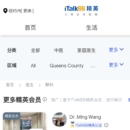
纽约州
[ 更换 ]
首页
生活
医生
律师
更多
分类
全部
中医
家庭医生
心理医生
医美
牙科
保险理财
房地产租售
更多
区域
All
Queens County
眼科
妇科
儿科
Kings County
New York
耳鼻喉科
精神科
银行贷款
会计师
Long Island
Bronx County
首页
医生
眼科
心脏科
足科
神经科
Staten Island
肠胃肝脏科
外科
更多精英会员
建筑装修
教育
推广 | 基于iTalkBB精英会员，进行展示
Buffalo & Syracuse
皮肤科
麻醉科
Westchester County & Orange
泌尿科
风湿病
精英会员
养老
非盈利组织
Dr. Ming Wang
County
不孕不育
呼吸科
iTalkBB精英认证
Albany