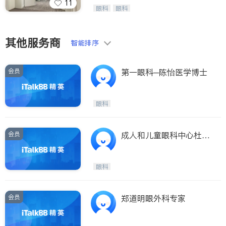
11
医生-其它
内分泌科
Wang Vision Institute has more tha
眼科
眼科
n 30 years experience in
骨科
其他服务商
智能排序
会员
第一眼科─陈怡医学博士
眼科
会员
成人和儿童眼科中心杜涛
眼科医学博士(成人和儿
童眼科中心杜涛眼科医学
眼科
博士 TED T. DU, MD)
会员
郑道明眼外科专家