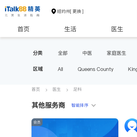
纽约州
[ 更换 ]
首页
生活
医生
建筑装修
教育
养老
分类
全部
中医
家庭医生
心脏科
足科
神经科
区域
All
Queens County
Kin
呼吸科
医生-其它
内分
Buffalo & Syracuse
Westche
首页
医生
足科
其他服务商
智能排序
会员