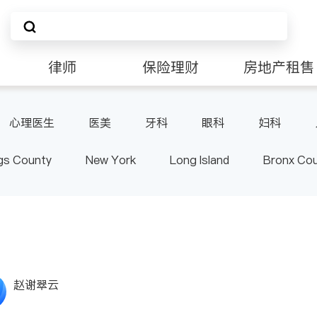
律师
保险理财
房地产租售
非盈利组织
心理医生
医美
牙科
眼科
妇科
肠胃肝脏科
外科
皮肤科
麻醉科
泌尿
gs County
New York
Long Island
Bronx Co
泌科
骨科
ster County & Orange County
Albany
赵谢翠云