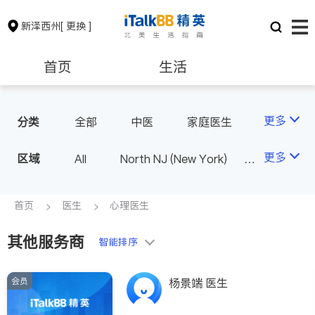
新泽西州
[ 更换 ]
首页
生活
医生
律师
更多
分类
全部
中医
家庭医生
心理医生
医美
牙科
保险理财
房地产租售
更多
区域
All
North NJ (New York)
眼科
妇科
儿科
South NJ (Philadelphia)
耳鼻喉科
心脏科
银行贷款
会计师
首页
医生
心理医生
神经科
外科
皮肤科
泌尿科
医生-其它
其他服务商
建筑装修
教育
智能排序
骨科
会员
养老
非盈利组织
杨景端 医生