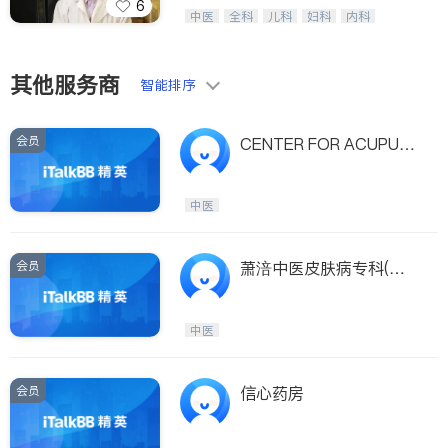
6
纽约德誉堂张德超等医生，中医针灸名
中医
全科
儿科
妇科
内科
家，用多种家传方药擅治疑难杂症及癌
外科
肾脏科
心脏科
耳鼻喉科
症的传奇。
眼科
肺科
肠胃肝脏科
皮肤科
泌尿科
风湿病
不孕不育
其他服务商
智能排序
脊椎神经科
呼吸科
针灸
骨科
内分泌科
会员
CENTER FOR ACUPUN
CTURE & HERBAL MEDI
CINE
中医
会员
萧涪中医皮肤病专科(新
泽西)(萧涪中医皮肤病专
科 SHAO,FU)
中医
会员
信心药房