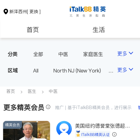
新泽西州
[ 更换 ]
首页
生活
医生
律师
更多
分类
全部
中医
家庭医生
心理医生
医美
牙科
保险理财
房地产租售
更多
区域
All
North NJ (New York)
眼科
妇科
儿科
South NJ (Philadelphia)
耳鼻喉科
心脏科
银行贷款
会计师
首页
医生
中医
神经科
外科
皮肤科
泌尿科
医生-其它
更多精英会员
建筑装修
教育
推广 | 基于iTalkBB精英会员，进行展示
骨科
精英会员
养老
美国纽约德誉堂张德超医
非盈利组织
生
iTalkBB精英认证