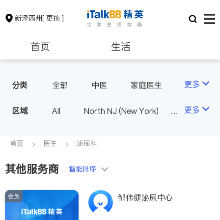
新泽西州
[ 更换 ]
首页
生活
医生
律师
更多
分类
全部
中医
家庭医生
心理医生
医美
牙科
保险理财
房地产租售
更多
区域
All
North NJ (New York)
眼科
妇科
儿科
South NJ (Philadelphia)
耳鼻喉科
心脏科
银行贷款
会计师
首页
医生
泌尿科
神经科
外科
皮肤科
泌尿科
医生-其它
其他服务商
建筑装修
教育
智能排序
骨科
会员
养老
非盈利组织
邹伟健泌尿中心