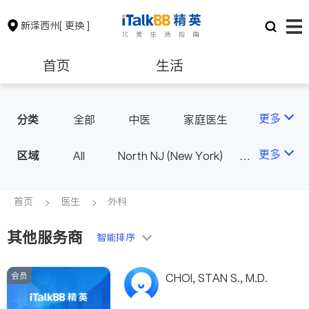
新泽西州
[ 更换 ]
首页
生活
医生
律师
更多
分类
全部
中医
家庭医生
心理医生
医美
牙科
保险理财
房地产租售
更多
区域
All
North NJ (New York)
眼科
妇科
儿科
South NJ (Philadelphia)
耳鼻喉科
心脏科
银行贷款
会计师
首页
医生
外科
神经科
外科
皮肤科
泌尿科
医生-其它
其他服务商
建筑装修
教育
智能排序
骨科
会员
养老
非盈利组织
CHOI, STAN S., M.D.