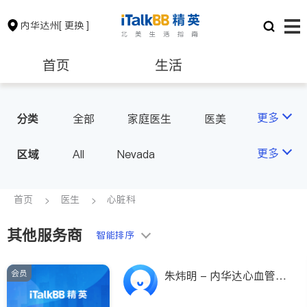
内华达州
[ 更换 ]
首页
生活
医生
律师
更多
分类
全部
家庭医生
医美
牙科
眼科
妇科
保险理财
房地产租售
更多
区域
All
Nevada
心脏科
会计师
建筑装修
首页
医生
心脏科
其他服务商
教育
养老
智能排序
会员
非盈利组织
朱炜明 - 内华达心血管疾
病中心