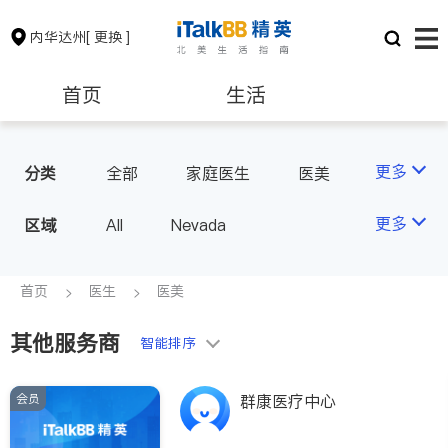
内华达州
[ 更换 ]
首页
生活
医生
律师
更多
分类
全部
家庭医生
医美
牙科
眼科
妇科
保险理财
房地产租售
更多
区域
All
Nevada
心脏科
会计师
建筑装修
首页
医生
医美
其他服务商
教育
养老
智能排序
会员
群康医疗中心
非盈利组织