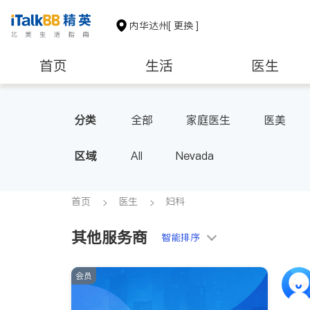
内华达州
[ 更换 ]
首页
生活
医生
教育
养老
非盈利组织
分类
全部
家庭医生
医美
区域
All
Nevada
首页
医生
妇科
其他服务商
智能排序
会员