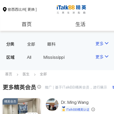
密西西比州
[ 更换 ]
首页
生活
医生
律师
更多
分类
全部
眼科
房地产租售
建筑装修
更多
区域
All
Mississippi
教育
养老
首页
医生
全部
更多精英会员
非盈利组织
推广 | 基于iTalkBB精英会员，进行展示
精英会员
Dr. Ming Wang
iTalkBB精英认证