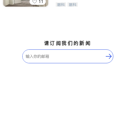
11
Wang Vision Institute has more tha
眼科
眼科
n 30 years experience in
请订阅我们的新闻