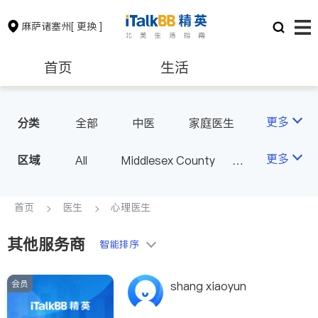
麻萨诸塞州
[ 更换 ]
首页
生活
医生
律师
更多
分类
全部
中医
家庭医生
心理医生
医美
牙科
保险理财
房地产租售
更多
区域
All
Middlesex County
眼科
妇科
儿科
Suffolk County - Boston
精神科
心脏科
银行贷款
会计师
Norfolk County - Quincy
首页
医生
心理医生
肠胃肝脏科
外科
MA - Other County
麻醉科
泌尿科
其他服务商
建筑装修
教育
智能排序
风湿病
呼吸科
医生-其它
内分泌科
会员
养老
非盈利组织
shang xiaoyun