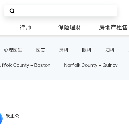
律师
保险理财
房地产租售
非盈利组织
心理医生
医美
牙科
眼科
妇科
泌尿科
风湿病
呼吸科
医生-其它
uffolk County - Boston
Norfolk County - Quincy
朱正仑