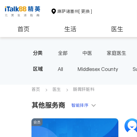
麻萨诸塞州
[ 更换 ]
首页
生活
医生
建筑装修
教育
养老
分类
全部
中医
家庭医生
肠胃肝脏科
外科
麻醉科
区域
All
Middlesex County
S
首页
医生
肠胃肝脏科
其他服务商
智能排序
会员