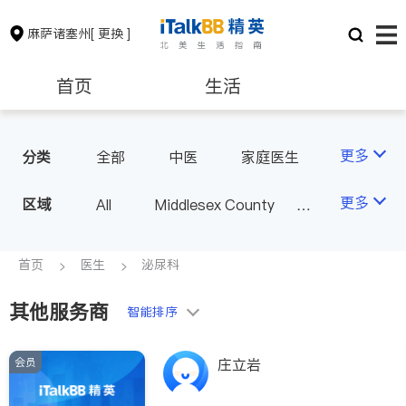
麻萨诸塞州
[ 更换 ]
首页
生活
医生
律师
更多
分类
全部
中医
家庭医生
心理医生
医美
牙科
保险理财
房地产租售
更多
区域
All
Middlesex County
眼科
妇科
儿科
Suffolk County - Boston
精神科
心脏科
银行贷款
会计师
Norfolk County - Quincy
首页
医生
泌尿科
肠胃肝脏科
外科
MA - Other County
麻醉科
泌尿科
其他服务商
建筑装修
教育
智能排序
风湿病
呼吸科
医生-其它
内分泌科
会员
养老
非盈利组织
庄立岩