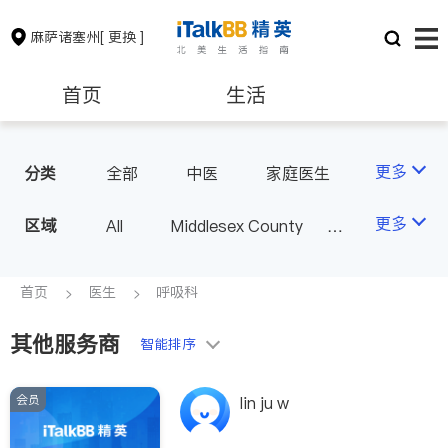
麻萨诸塞州
[ 更换 ]
首页
生活
医生
律师
更多
分类
全部
中医
家庭医生
心理医生
医美
牙科
保险理财
房地产租售
更多
区域
All
Middlesex County
眼科
妇科
儿科
Suffolk County - Boston
精神科
心脏科
银行贷款
会计师
Norfolk County - Quincy
首页
医生
呼吸科
肠胃肝脏科
外科
MA - Other County
麻醉科
泌尿科
其他服务商
建筑装修
教育
智能排序
风湿病
呼吸科
医生-其它
内分泌科
会员
养老
非盈利组织
lin ju w