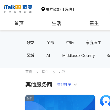
麻萨诸塞州
[ 更换 ]
首页
生活
医生
建筑装修
教育
养老
分类
全部
中医
家庭医生
肠胃肝脏科
外科
麻醉科
区域
All
Middlesex County
S
首页
医生
儿科
其他服务商
智能排序
会员