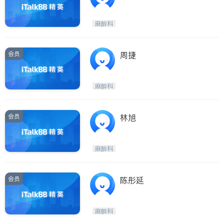
麻醉科
会员
周捷
麻醉科
会员
林旭
麻醉科
会员
陈彤延
麻醉科