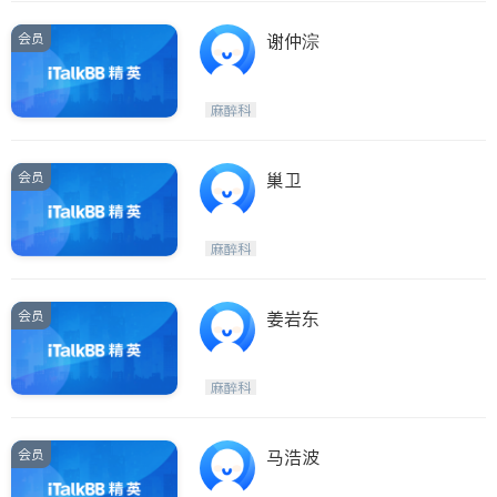
会员
谢仲淙
麻醉科
会员
巢卫
麻醉科
会员
姜岩东
麻醉科
会员
马浩波