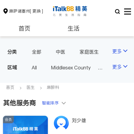
麻萨诸塞州
[ 更换 ]
首页
生活
医生
律师
更多
分类
全部
中医
家庭医生
心理医生
医美
牙科
保险理财
房地产租售
更多
区域
All
Middlesex County
眼科
妇科
儿科
Suffolk County - Boston
精神科
心脏科
银行贷款
会计师
Norfolk County - Quincy
首页
医生
麻醉科
肠胃肝脏科
外科
MA - Other County
麻醉科
泌尿科
其他服务商
建筑装修
教育
智能排序
风湿病
呼吸科
医生-其它
内分泌科
会员
养老
非盈利组织
刘少雄