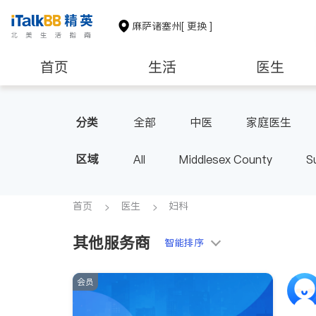
麻萨诸塞州
[ 更换 ]
首页
生活
医生
建筑装修
教育
养老
分类
全部
中医
家庭医生
肠胃肝脏科
外科
麻醉科
区域
All
Middlesex County
S
首页
医生
妇科
其他服务商
智能排序
会员