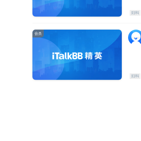
妇科
会员
妇科