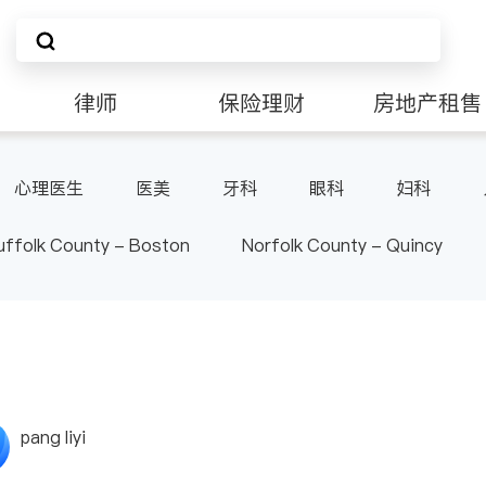
律师
保险理财
房地产租售
非盈利组织
心理医生
医美
牙科
眼科
妇科
泌尿科
风湿病
呼吸科
医生-其它
uffolk County - Boston
Norfolk County - Quincy
pang liyi