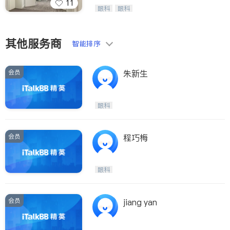
11
Wang Vision Institute has more tha
眼科
眼科
n 30 years experience in
其他服务商
智能排序
会员
朱新生
眼科
会员
程巧梅
眼科
会员
jiang yan