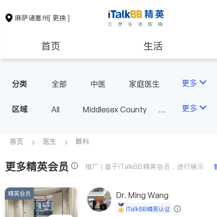
麻萨诸塞州
[ 更换 ]
首页
生活
医生
律师
更多
分类
全部
中医
家庭医生
心理医生
医美
牙科
保险理财
房地产租售
更多
区域
All
Middlesex County
眼科
妇科
儿科
Suffolk County - Boston
精神科
心脏科
银行贷款
会计师
Norfolk County - Quincy
首页
医生
眼科
肠胃肝脏科
外科
MA - Other County
麻醉科
泌尿科
更多精英会员
建筑装修
教育
推广 | 基于iTalkBB精英会员，进行展示
风湿病
呼吸科
医生-其它
内分泌科
精英会员
养老
非盈利组织
Dr. Ming Wang
iTalkBB精英认证