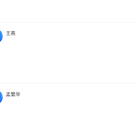
王燕
孟繁华