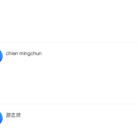
chien mingchun
游志贤