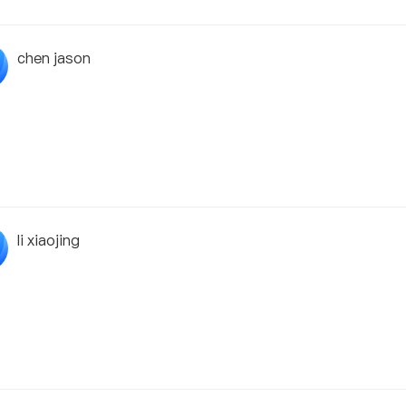
chen jason
li xiaojing