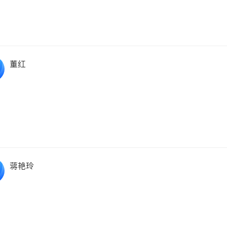
董红
蒋艳玲