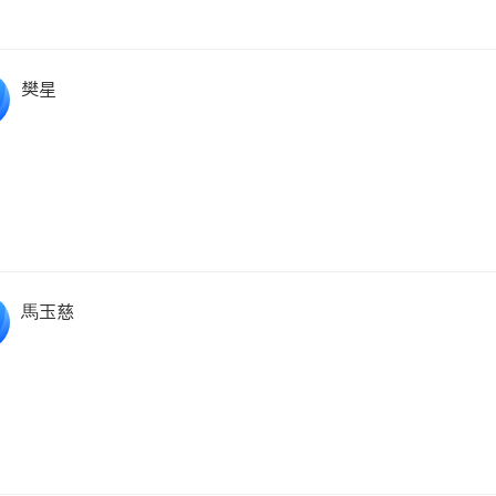
樊星
馬玉慈