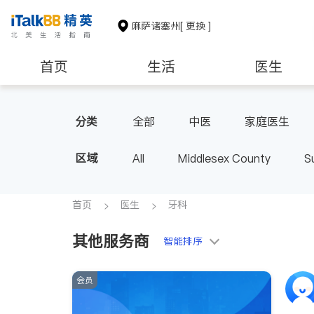
麻萨诸塞州
[ 更换 ]
首页
生活
医生
建筑装修
教育
养老
分类
全部
中医
家庭医生
肠胃肝脏科
外科
麻醉科
区域
All
Middlesex County
S
首页
医生
牙科
其他服务商
智能排序
会员