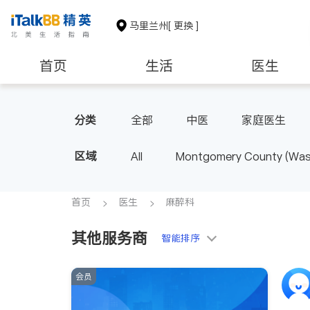
马里兰州
[ 更换 ]
首页
生活
医生
建筑装修
教育
养老
分类
全部
中医
家庭医生
医生-其它
骨科
区域
All
Montgomery County (Wash
首页
医生
麻醉科
其他服务商
智能排序
会员