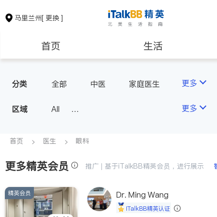
马里兰州
[ 更换 ]
首页
生活
医生
律师
更多
分类
全部
中医
家庭医生
心理医生
牙科
眼科
保险理财
房地产租售
更多
区域
All
妇科
儿科
皮肤科
Montgomery County (Washington,
麻醉科
医生-其它
银行贷款
会计师
D.C.)
首页
医生
眼科
骨科
Baltimore
Ocean City
更多精英会员
建筑装修
教育
推广 | 基于iTalkBB精英会员，进行展示
精英会员
养老
Dr. Ming Wang
非盈利组织
iTalkBB精英认证