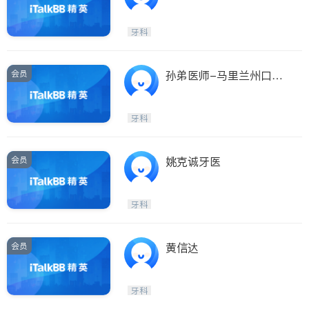
牙科
会员
孙弟医师-马里兰州口腔
诊断治疗中心
牙科
会员
姚克诚牙医
牙科
会员
黄信达
牙科