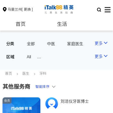
马里兰州
[ 更换 ]
首页
生活
医生
律师
更多
分类
全部
中医
家庭医生
心理医生
牙科
眼科
保险理财
房地产租售
更多
区域
All
妇科
儿科
皮肤科
Montgomery County (Washington,
麻醉科
医生-其它
银行贷款
会计师
D.C.)
首页
医生
牙科
骨科
Baltimore
Ocean City
其他服务商
建筑装修
教育
智能排序
会员
刘洁仪牙医博士
养老
非盈利组织