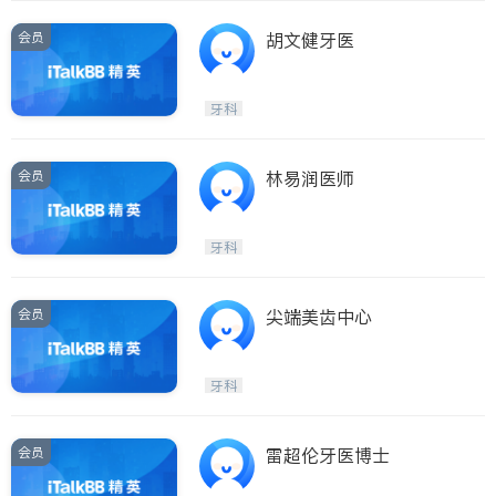
会员
胡文健牙医
牙科
会员
林易润医师
牙科
会员
尖端美齿中心
牙科
会员
雷超伦牙医博士