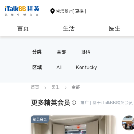
肯塔基州
[ 更换 ]
首页
生活
医生
非盈利组织
分类
全部
眼科
区域
All
Kentucky
首页
医生
全部
更多精英会员
推广 | 基于iTalkBB精英
精英会员