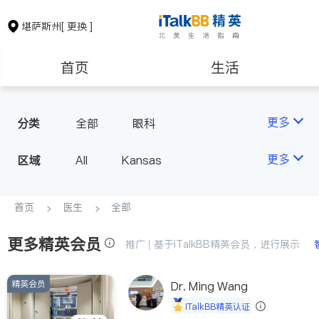
堪萨斯州
[ 更换 ]
首页
生活
医生
律师
更多
分类
全部
眼科
房地产租售
建筑装修
更多
区域
All
Kansas
教育
养老
首页
医生
全部
更多精英会员
非盈利组织
推广 | 基于iTalkBB精英会员，进行展示
精英会员
Dr. Ming Wang
iTalkBB精英认证