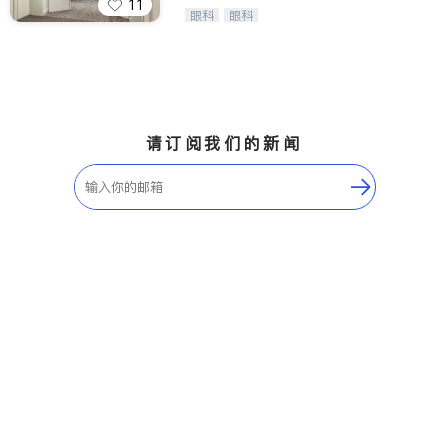
11
Wang Vision Institute has more tha
眼科
眼科
n 30 years experience in
请订阅我们的新闻