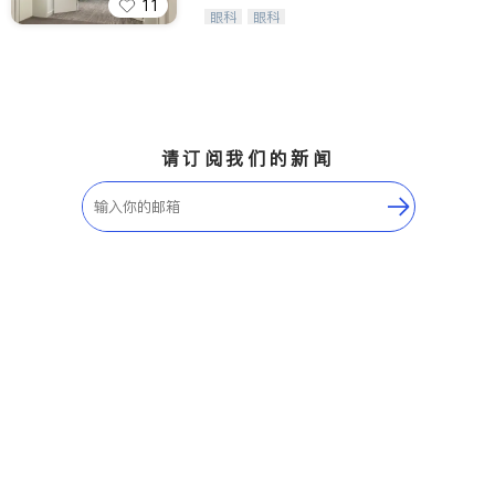
11
Wang Vision Institute has more tha
眼科
眼科
n 30 years experience in
请订阅我们的新闻