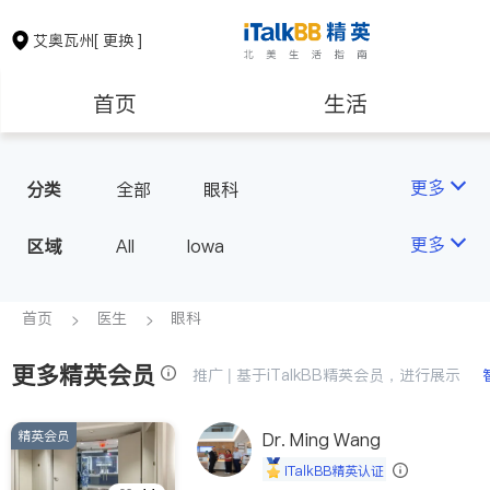
艾奥瓦州
[ 更换 ]
首页
生活
医生
律师
更多
分类
全部
眼科
房地产租售
建筑装修
更多
区域
All
Iowa
教育
养老
首页
医生
眼科
更多精英会员
非盈利组织
推广 | 基于iTalkBB精英会员，进行展示
精英会员
Dr. Ming Wang
iTalkBB精英认证