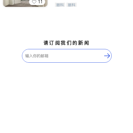
11
Wang Vision Institute has more tha
眼科
眼科
n 30 years experience in
请订阅我们的新闻