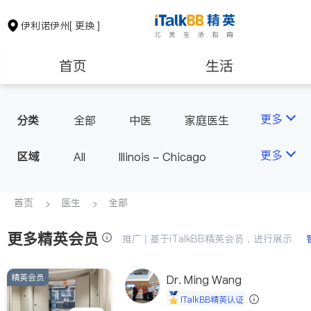
伊利诺伊州
[ 更换 ]
首页
生活
医生
律师
更多
分类
全部
中医
家庭医生
心理医生
医美
牙科
保险理财
房地产租售
更多
区域
All
Illinois - Chicago
眼科
妇科
儿科
耳鼻喉科
精神科
银行贷款
会计师
首页
医生
全部
心脏科
神经科
肠胃肝脏科
外科
更多精英会员
建筑装修
教育
推广 | 基于iTalkBB精英会员，进行展示
皮肤科
麻醉科
呼吸科
医生-其它
精英会员
养老
非盈利组织
Dr. Ming Wang
内分泌科
骨科
iTalkBB精英认证