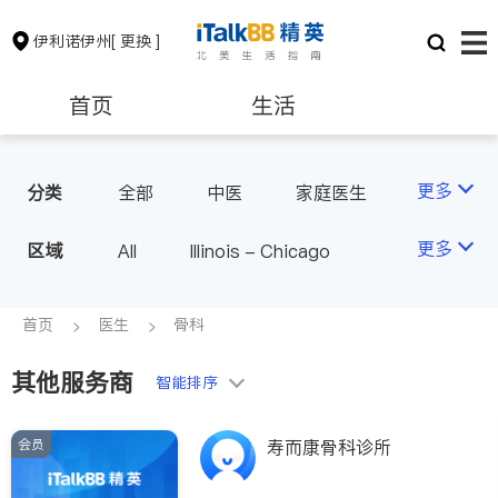
伊利诺伊州
[ 更换 ]
首页
生活
医生
律师
更多
分类
全部
中医
家庭医生
心理医生
医美
牙科
保险理财
房地产租售
更多
区域
All
Illinois - Chicago
眼科
妇科
儿科
耳鼻喉科
精神科
银行贷款
会计师
首页
医生
骨科
心脏科
神经科
肠胃肝脏科
外科
其他服务商
建筑装修
教育
智能排序
皮肤科
麻醉科
呼吸科
医生-其它
会员
养老
非盈利组织
寿而康骨科诊所
内分泌科
骨科