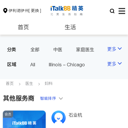
伊利诺伊州
[ 更换 ]
首页
生活
医生
律师
更多
分类
全部
中医
家庭医生
心理医生
医美
牙科
保险理财
房地产租售
更多
区域
All
Illinois - Chicago
眼科
妇科
儿科
耳鼻喉科
精神科
银行贷款
会计师
首页
医生
妇科
心脏科
神经科
肠胃肝脏科
外科
其他服务商
建筑装修
教育
智能排序
皮肤科
麻醉科
呼吸科
医生-其它
会员
养老
非盈利组织
石业杭
内分泌科
骨科