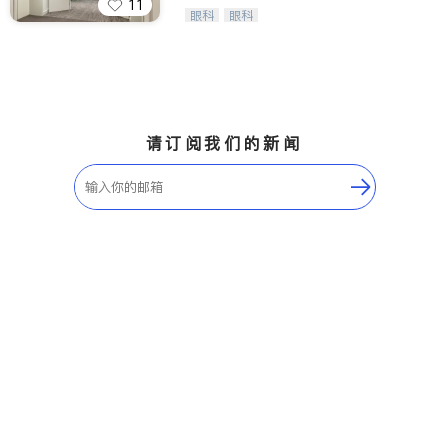
11
Wang Vision Institute has more tha
眼科
眼科
n 30 years experience in
请订阅我们的新闻