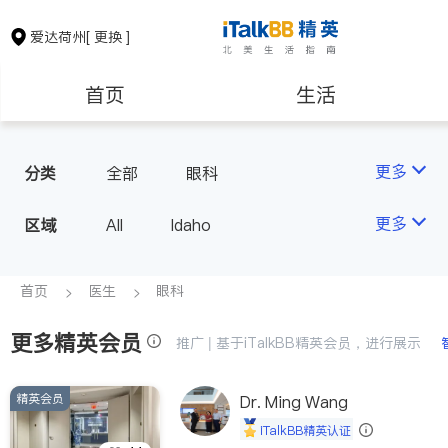
爱达荷州
[ 更换 ]
首页
生活
医生
律师
更多
分类
全部
眼科
房地产租售
建筑装修
更多
区域
All
Idaho
教育
养老
首页
医生
眼科
更多精英会员
非盈利组织
推广 | 基于iTalkBB精英会员，进行展示
精英会员
Dr. Ming Wang
iTalkBB精英认证